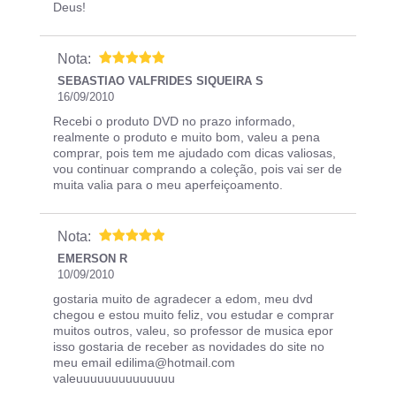
Deus!
Nota:
SEBASTIAO VALFRIDES SIQUEIRA S
16/09/2010
Recebi o produto DVD no prazo informado,
realmente o produto e muito bom, valeu a pena
comprar, pois tem me ajudado com dicas valiosas,
vou continuar comprando a coleção, pois vai ser de
muita valia para o meu aperfeiçoamento.
Nota:
EMERSON R
10/09/2010
gostaria muito de agradecer a edom, meu dvd
chegou e estou muito feliz, vou estudar e comprar
muitos outros, valeu, so professor de musica epor
isso gostaria de receber as novidades do site no
meu email edilima@hotmail.com
valeuuuuuuuuuuuuuu