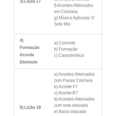
3) Lição 17
f) Acordes Alternados
em Colcheia
g) Música Aplicada: O
Sole Mio
4)
a) Conceito
Formação
b) Formação
Acorde
c) Característica
Diminuto
a) Acordes Alternados
com Pausa Colcheia
b) Acorde F7
c) Acorde B?
d) Acordes Alternados
com nota oitavada
5) Lição 18
e) Baixo oitavado