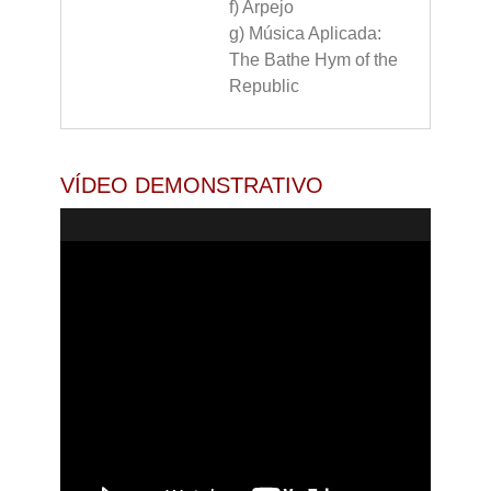
f) Arpejo
g) Música Aplicada:
The Bathe Hym of the
Republic
VÍDEO DEMONSTRATIVO