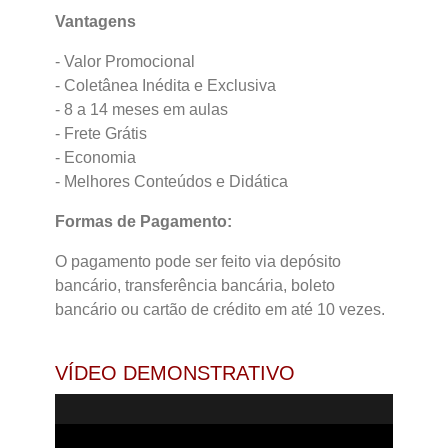
Vantagens
- Valor Promocional
- Coletânea Inédita e Exclusiva
- 8 a 14 meses em aulas
- Frete Grátis
- Economia
- Melhores Conteúdos e Didática
Formas de Pagamento:
O pagamento pode ser feito via depósito
bancário, transferência bancária, boleto
bancário ou cartão de crédito em até 10 vezes.
VÍDEO DEMONSTRATIVO