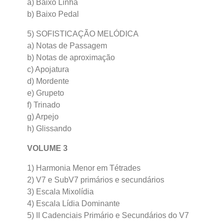
a) Baixo Linha
b) Baixo Pedal
5) SOFISTICAÇÃO MELÓDICA
a) Notas de Passagem
b) Notas de aproximação
c) Apojatura
d) Mordente
e) Grupeto
f) Trinado
g) Arpejo
h) Glissando
VOLUME 3
1) Harmonia Menor em Tétrades
2) V7 e SubV7 primários e secundários
3) Escala Mixolídia
4) Escala Lídia Dominante
5) II Cadenciais Primário e Secundários do V7