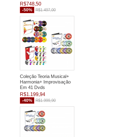
R$748,50
-50%
R$1.497,00
Coleção Teoria Musical+
Harmonia+ Improvisação
Em 41 Dvds
R$1.199,94
-40%
R$1.999,90