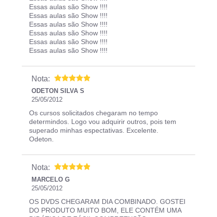
Essas aulas são Show !!!!
Essas aulas são Show !!!!
Essas aulas são Show !!!!
Essas aulas são Show !!!!
Essas aulas são Show !!!!
Essas aulas são Show !!!!
Nota:
ODETON SILVA S
25/05/2012
Os cursos solicitados chegaram no tempo
determindos. Logo vou adquirir outros, pois tem
superado minhas espectativas. Excelente.
Odeton.
Nota:
MARCELO G
25/05/2012
OS DVDS CHEGARAM DIA COMBINADO. GOSTEI
DO PRODUTO MUITO BOM, ELE CONTÉM UMA