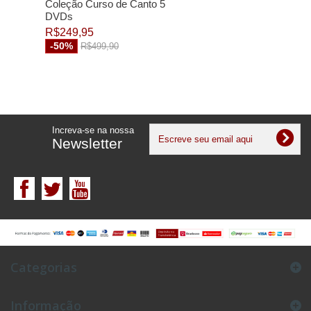
Coleção Curso de Canto 5
DVDs
R$249,95
-50%
R$499,90
Increva-se na nossa
Newsletter
Categorias
Informação